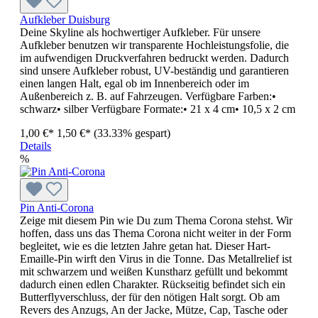
Aufkleber Duisburg
Deine Skyline als hochwertiger Aufkleber. Für unsere
Aufkleber benutzen wir transparente Hochleistungsfolie, die
im aufwendigen Druckverfahren bedruckt werden. Dadurch
sind unsere Aufkleber robust, UV-beständig und garantieren
einen langen Halt, egal ob im Innenbereich oder im
Außenbereich z. B. auf Fahrzeugen. Verfügbare Farben:•
schwarz• silber Verfügbare Formate:• 21 x 4 cm• 10,5 x 2 cm
1,00 €*
1,50 €*
(33.33% gespart)
Details
%
Pin Anti-Corona
Zeige mit diesem Pin wie Du zum Thema Corona stehst. Wir
hoffen, dass uns das Thema Corona nicht weiter in der Form
begleitet, wie es die letzten Jahre getan hat. Dieser Hart-
Emaille-Pin wirft den Virus in die Tonne. Das Metallrelief ist
mit schwarzem und weißen Kunstharz gefüllt und bekommt
dadurch einen edlen Charakter. Rückseitig befindet sich ein
Butterflyverschluss, der für den nötigen Halt sorgt. Ob am
Revers des Anzugs, An der Jacke, Mütze, Cap, Tasche oder