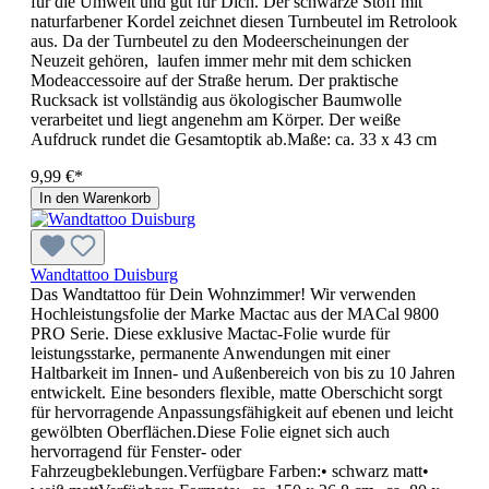
für die Umwelt und gut für Dich. Der schwarze Stoff mit
naturfarbener Kordel zeichnet diesen Turnbeutel im Retrolook
aus. Da der Turnbeutel zu den Modeerscheinungen der
Neuzeit gehören, laufen immer mehr mit dem schicken
Modeaccessoire auf der Straße herum. Der praktische
Rucksack ist vollständig aus ökologischer Baumwolle
verarbeitet und liegt angenehm am Körper. Der weiße
Aufdruck rundet die Gesamtoptik ab.Maße: ca. 33 x 43 cm
9,99 €*
In den Warenkorb
Wandtattoo Duisburg
Das Wandtattoo für Dein Wohnzimmer! Wir verwenden
Hochleistungsfolie der Marke Mactac aus der MACal 9800
PRO Serie. Diese exklusive Mactac-Folie wurde für
leistungsstarke, permanente Anwendungen mit einer
Haltbarkeit im Innen- und Außenbereich von bis zu 10 Jahren
entwickelt. Eine besonders flexible, matte Oberschicht sorgt
für hervorragende Anpassungsfähigkeit auf ebenen und leicht
gewölbten Oberflächen.Diese Folie eignet sich auch
hervorragend für Fenster- oder
Fahrzeugbeklebungen.Verfügbare Farben:• schwarz matt•