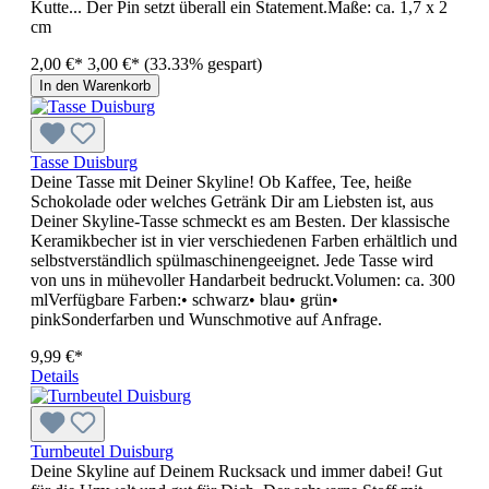
Kutte... Der Pin setzt überall ein Statement.Maße: ca. 1,7 x 2
cm
2,00 €*
3,00 €*
(33.33% gespart)
In den Warenkorb
Tasse Duisburg
Deine Tasse mit Deiner Skyline! Ob Kaffee, Tee, heiße
Schokolade oder welches Getränk Dir am Liebsten ist, aus
Deiner Skyline-Tasse schmeckt es am Besten. Der klassische
Keramikbecher ist in vier verschiedenen Farben erhältlich und
selbstverständlich spülmaschinengeeignet. Jede Tasse wird
von uns in mühevoller Handarbeit bedruckt.Volumen: ca. 300
mlVerfügbare Farben:• schwarz• blau• grün•
pinkSonderfarben und Wunschmotive auf Anfrage.
9,99 €*
Details
Turnbeutel Duisburg
Deine Skyline auf Deinem Rucksack und immer dabei! Gut