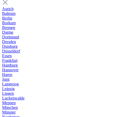
Aurich
Baltrum
Berlin
Borkum
Bremen
Darme
Dortmund
Dresden
Duisburg
Düsseldorf
Essen
Frankfurt
Hamburg
Hannover
Haren
Juist
Langeoog
Leipzig
Lingen
Luckenwalde
Meppen
München
Münster
Norderney