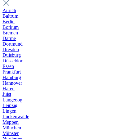
Aurich
Baltrum
Berlin
Borkum
Bremen
Darme
Dortmund
Dresden
Duisburg
Düsseldorf
Essen
Frankfurt
Hamburg
Hannover
Haren
Juist
Langeoog
Leipzig
Lingen
Luckenwalde
Meppen
München
Münster
Norderney