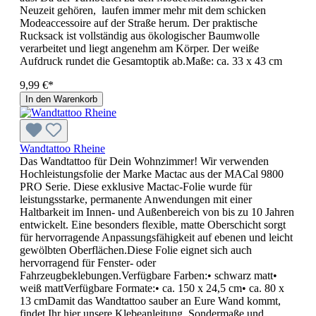
Neuzeit gehören, laufen immer mehr mit dem schicken
Modeaccessoire auf der Straße herum. Der praktische
Rucksack ist vollständig aus ökologischer Baumwolle
verarbeitet und liegt angenehm am Körper. Der weiße
Aufdruck rundet die Gesamtoptik ab.Maße: ca. 33 x 43 cm
9,99 €*
In den Warenkorb
Wandtattoo Rheine
Das Wandtattoo für Dein Wohnzimmer! Wir verwenden
Hochleistungsfolie der Marke Mactac aus der MACal 9800
PRO Serie. Diese exklusive Mactac-Folie wurde für
leistungsstarke, permanente Anwendungen mit einer
Haltbarkeit im Innen- und Außenbereich von bis zu 10 Jahren
entwickelt. Eine besonders flexible, matte Oberschicht sorgt
für hervorragende Anpassungsfähigkeit auf ebenen und leicht
gewölbten Oberflächen.Diese Folie eignet sich auch
hervorragend für Fenster- oder
Fahrzeugbeklebungen.Verfügbare Farben:• schwarz matt•
weiß mattVerfügbare Formate:• ca. 150 x 24,5 cm• ca. 80 x
13 cmDamit das Wandtattoo sauber an Eure Wand kommt,
findet Ihr hier unsere Klebeanleitung. Sondermaße und