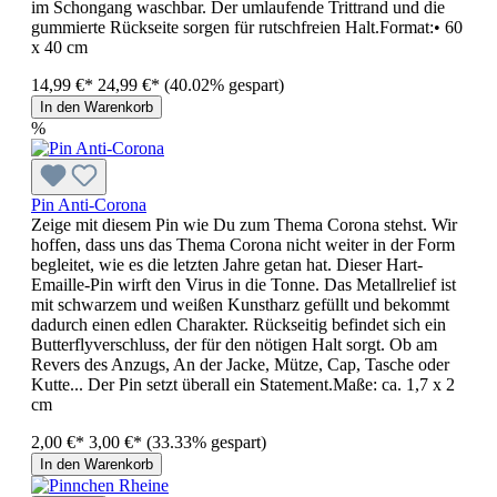
im Schongang waschbar. Der umlaufende Trittrand und die
gummierte Rückseite sorgen für rutschfreien Halt.Format:• 60
x 40 cm
14,99 €*
24,99 €*
(40.02% gespart)
In den Warenkorb
%
Pin Anti-Corona
Zeige mit diesem Pin wie Du zum Thema Corona stehst. Wir
hoffen, dass uns das Thema Corona nicht weiter in der Form
begleitet, wie es die letzten Jahre getan hat. Dieser Hart-
Emaille-Pin wirft den Virus in die Tonne. Das Metallrelief ist
mit schwarzem und weißen Kunstharz gefüllt und bekommt
dadurch einen edlen Charakter. Rückseitig befindet sich ein
Butterflyverschluss, der für den nötigen Halt sorgt. Ob am
Revers des Anzugs, An der Jacke, Mütze, Cap, Tasche oder
Kutte... Der Pin setzt überall ein Statement.Maße: ca. 1,7 x 2
cm
2,00 €*
3,00 €*
(33.33% gespart)
In den Warenkorb