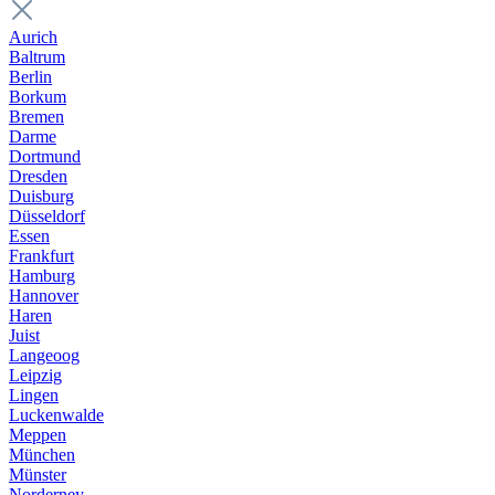
Aurich
Baltrum
Berlin
Borkum
Bremen
Darme
Dortmund
Dresden
Duisburg
Düsseldorf
Essen
Frankfurt
Hamburg
Hannover
Haren
Juist
Langeoog
Leipzig
Lingen
Luckenwalde
Meppen
München
Münster
Norderney