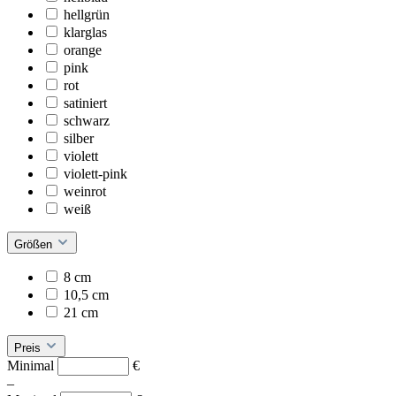
hellgrün
klarglas
orange
pink
rot
satiniert
schwarz
silber
violett
violett-pink
weinrot
weiß
Größen
8 cm
10,5 cm
21 cm
Preis
Minimal
€
–