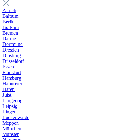
Aurich
Baltrum
Berlin
Borkum
Bremen
Darme
Dortmund
Dresden
Duisburg
Düsseldorf
Essen
Frankfurt
Hamburg
Hannover
Haren
Juist
Langeoog
Leipzig
Lingen
Luckenwalde
Meppen
München
Münster
Norderney