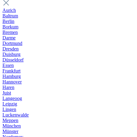
Aurich
Baltrum
Berlin
Borkum
Bremen
Darme
Dortmund
Dresden
Duisburg
Düsseldorf
Essen
Frankfurt
Hamburg
Hannover
Haren
Juist
Langeoog
Leipzig
Lingen
Luckenwalde
Meppen
München
Münster
Norderney